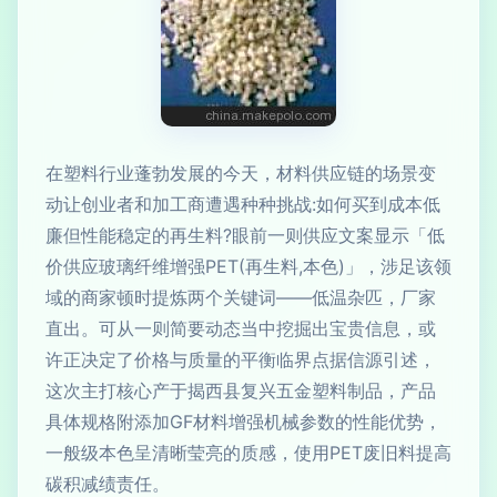
在塑料行业蓬勃发展的今天，材料供应链的场景变
动让创业者和加工商遭遇种种挑战:如何买到成本低
廉但性能稳定的再生料?眼前一则供应文案显示「低
价供应玻璃纤维增强PET(再生料,本色)」，涉足该领
域的商家顿时提炼两个关键词——低温杂匹，厂家
直出。可从一则简要动态当中挖掘出宝贵信息，或
许正决定了价格与质量的平衡临界点据信源引述，
这次主打核心产于揭西县复兴五金塑料制品，产品
具体规格附添加GF材料增强机械参数的性能优势，
一般级本色呈清晰莹亮的质感，使用PET废旧料提高
碳积减绩责任。